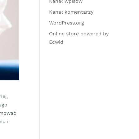
Kanał wpisów
Kanał komentarzy
WordPress.org
Online store powered by
Ecwid
nej,
ego
yjmować
mu i