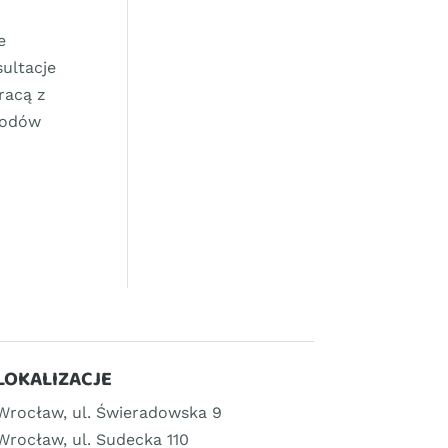
e
ultacje
racą z
zodów
LOKALIZACJE
Wrocław, ul. Świeradowska 9
Wrocław, ul. Sudecka 110